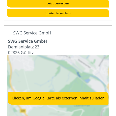
Jetzt bewerben
Später bewerben
SWG Service GmbH
Demianiplatz 23
02826
Görlitz
Klicken, um Google Karte als externen Inhalt zu laden