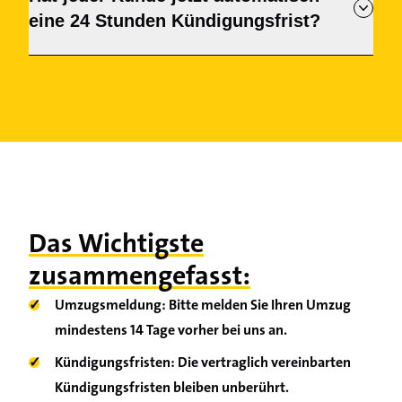
eine 24 Stunden Kündigungsfrist?
Informieren Sie uns daher unbedingt vor Ihrem
Umzug, damit wir Sie optimal unterstützen können.
Nein. Der 24 Stunden Lieferantenwechsel bezieht
sich nur auf den Zeitraum der technischen
Verarbeitung einer Kündigung. Die vereinbarten
Vertragslaufzeiten bleiben auch mit der neuen
Regelung bestehen. Ein Wechsel ist erst nach Ablauf
Ihres aktuellen Vertrags möglich. Die Laufzeit Ihres
Vertrags finden Sie in Ihren Vertragsunterlagen.
Das Wichtigste
zusammengefasst:
✓
Umzugsmeldung: Bitte melden Sie Ihren Umzug
mindestens 14 Tage vorher bei uns an.
✓
Kündigungsfristen: Die vertraglich vereinbarten
Kündigungsfristen bleiben unberührt.