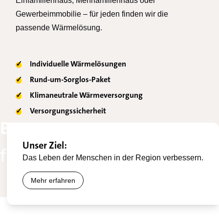
Einfamilienhaus, Mehrfamilienhaus oder
Gewerbeimmobilie – für jeden finden wir die
passende Wärmelösung.
✓
Individuelle Wärmelösungen
✓
Rund-um-Sorglos-Paket
✓
Klimaneutrale Wärmeversorgung
✓
Versorgungssicherheit
Engagement
mehr erfahren
Unser Ziel:
für die Region.
Das Leben der Menschen in der Region verbessern.
Mehr erfahren