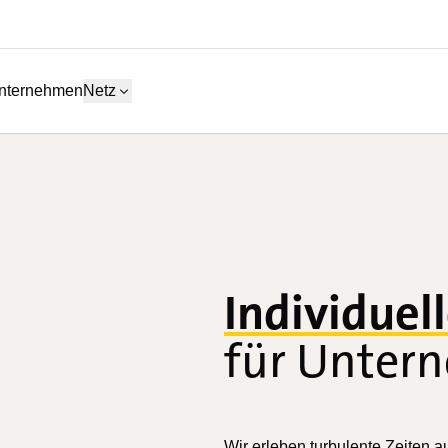
nternehmen
Netz
Individuel
für Unter
Wir erleben turbulente Zeiten a