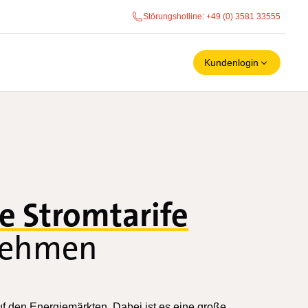
Störungshotline
: +49 (0) 3581 33555
Kundenlogin
le Stromtarife
nehmen
uf den Energiemärkten. Dabei ist es eine große